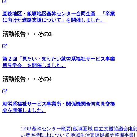
直鞍地区・飯塚地区基幹センター合同企画 「卒業
に向けた進路支援について」を開催しました。
活動報告・・その3 令
第２回「見たい・知りたい就労系福祉サービス事業
所見学会」を開催しました。
活動報告・・その4 令
就労系福祉サービス事業所・関係機関合同意見交換
会を開催しました。
|
TOP
|
基幹センター概要
|
飯塚圏域 自立支援協議会
|
相
い者虐待防止について
|
地域生活支援拠点等整備事業
|