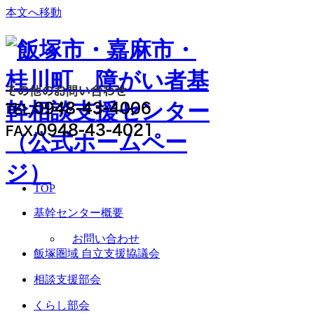
本文へ移動
その他のお問い合わせ
0948-43-4006
TEL.
0948-43-4021
FAX.
TOP
基幹センター概要
お問い合わせ
飯塚圏域 自立支援協議会
相談支援部会
くらし部会