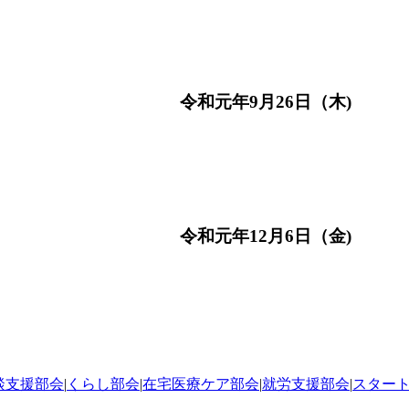
和元年9月26日（木)
和元年12月6日（金)
談支援部会
|
くらし部会
|
在宅医療ケア部会
|
就労支援部会
|
スター