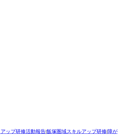
トアップ研修活動報告
|
飯塚圏域スキルアップ研修
|
障が